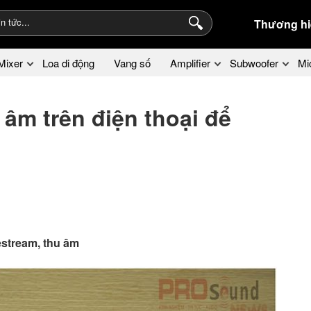
Thương hi
Mixer
Loa di động
Vang số
Amplifier
Subwoofer
Mi
âm trên điện thoại để
estream, thu âm