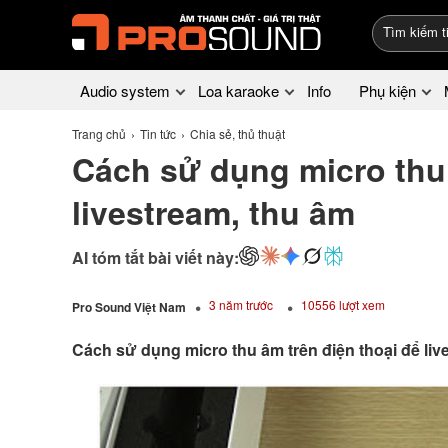
Audio system
Loa karaoke
Info
Phụ kiện
Trang chủ
Tin tức
Chia sẻ, thủ thuật
Cách sử dụng micro thu 
livestream, thu âm
AI tóm tắt bài viết này:
3 năm trước
10556 lượt xem
Pro Sound Việt Nam
Cách sử dụng micro thu âm trên điện thoại để liv