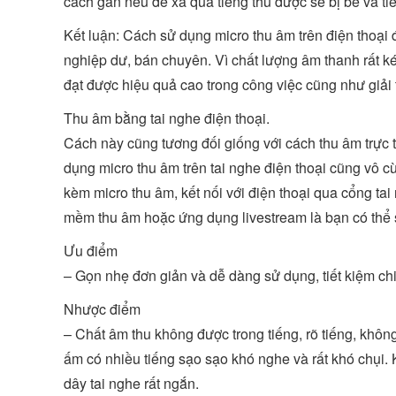
cách gần nếu để xa quá tiếng thu được sẽ bị bé và ti
Kết luận: Cách sử dụng micro thu âm trên điện thoại
nghiệp dư, bán chuyên. Vì chất lượng âm thanh rất 
đạt được hiệu quả cao trong công việc cũng như giải t
Thu âm bằng tai nghe điện thoại.
Cách này cũng tương đối giống với cách thu âm trực t
dụng micro thu âm trên tai nghe điện thoại cũng vô c
kèm micro thu âm, kết nối với điện thoại qua cổng ta
mềm thu âm hoặc ứng dụng livestream là bạn có thể
Ưu điểm
– Gọn nhẹ đơn giản và dễ dàng sử dụng, tiết kiệm chi p
Nhược điểm
– Chất âm thu không được trong tiếng, rõ tiếng, khôn
ấm có nhiều tiếng sạo sạo khó nghe và rất khó chụi. 
dây tai nghe rất ngắn.