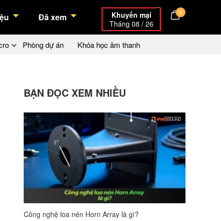
0
Khuyến mại
ệu
Đã xem
Tháng 08 / 26
cro
Phòng dự án
Khóa học âm thanh
BẠN ĐỌC XEM NHIỀU
Công nghệ loa nén Horn Array là gì?