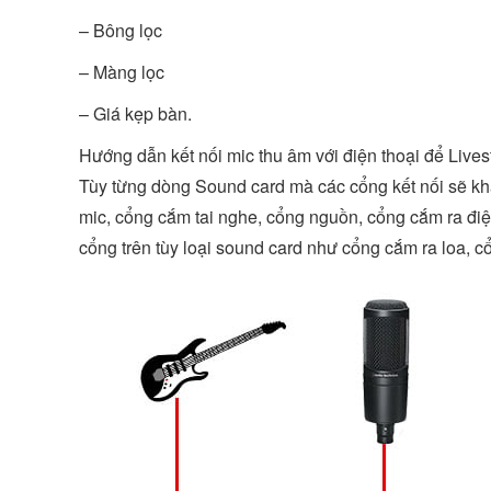
– Bông lọc
– Màng lọc
– Giá kẹp bàn.
Hướng dẫn kết nối mic thu âm với điện thoại để Live
Tùy từng dòng Sound card mà các cổng kết nối sẽ kh
mic, cổng cắm tai nghe, cổng nguồn, cổng cắm ra điện
cổng trên tùy loại sound card như cổng cắm ra loa,