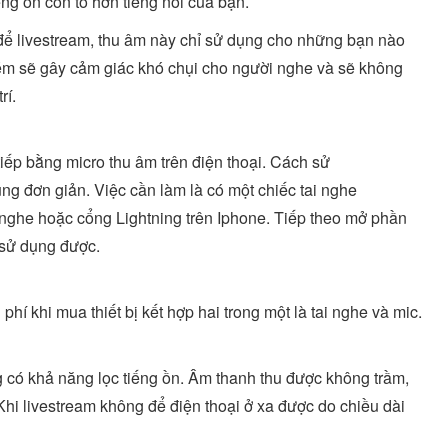
ếng ồn còn to hơn tiếng nói của bạn.
 để livestream, thu âm này chỉ sử dụng cho những bạn nào
kém sẽ gây cảm giác khó chụi cho người nghe và sẽ không
rí.
iếp bằng micro thu âm trên điện thoại. Cách sử
ùng đơn giản. Việc cần làm là có một chiếc tai nghe
i nghe hoặc cổng Lightning trên Iphone. Tiếp theo mở phần
 sử dụng được.
hí khi mua thiết bị kết hợp hai trong một là tai nghe và mic.
g có khả năng lọc tiếng ồn. Âm thanh thu được không trầm,
Khi livestream không để điện thoại ở xa được do chiều dài