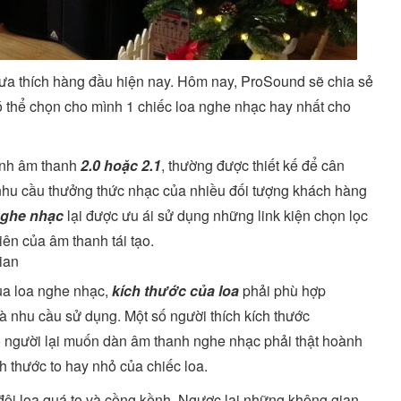
ưa thích hàng đầu hiện nay. Hôm nay, ProSound sẽ chia sẻ
có thể chọn cho mình 1 chiếc loa nghe nhạc hay nhất cho
hình âm thanh
2.0 hoặc 2.1
, thường được thiết kế để cân
hu cầu thưởng thức nhạc của nhiều đối tượng khách hàng
nghe nhạc
lại được ưu ái sử dụng những link kiện chọn lọc
iên của âm thanh tái tạo.
ian
ua loa nghe nhạc,
kích thước của loa
phải phù hợp
 và nhu cầu sử dụng. Một số người thích kích thước
có người lại muốn dàn âm thanh nghe nhạc phải thật hoành
 thước to hay nhỏ của chiếc loa.
ôi loa quá to và cồng kềnh. Ngược lại những không gian