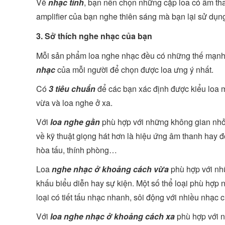
Về
nhạc tính
, bạn nên chọn những cặp loa có âm tha
amplifier của bạn nghe thiên sáng mà bạn lại sử dụ
3. Sở thích nghe nhạc của bạn
Mỗi sản phẩm loa nghe nhạc đều có những thế mạnh v
nhạc
của mỗi người để chọn được loa ưng ý nhất.
Có
3 tiêu chuẩn
để các bạn xác định được kiểu loa m
vừa và loa nghe ở xa.
Với
loa nghe gần
phù hợp với những không gian nhỏ, 
về kỹ thuật giọng hát hơn là hiệu ứng âm thanh hay đ
hòa tấu, thính phòng…
Loa
nghe nhạc ở khoảng cách vừa
phù hợp với nh
khấu biểu diễn hay sự kiện. Một số thể loại phù hợ
loại có tiết tấu nhạc nhanh, sôi động với nhiều nhạc
Với
loa nghe nhạc ở khoảng cách xa
phù hợp với 