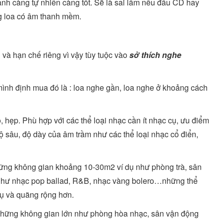
nh càng tự nhiên càng tốt. Sẽ là sai lầm nếu đầu CD hay
ng loa có âm thanh mềm.
à hạn chế riêng vì vậy tùy tuộc vào
sở thích nghe
ình định mua đó là : loa nghe gần, loa nghe ở khoảng cách
hẹp. Phù hợp với các thể loại nhạc cần ít nhạc cụ, ưu điểm
ộ sâu, độ dày của âm trầm như các thể loại nhạc cổ điển,
ững không gian khoảng 10-30m2 ví dụ như phòng trà, sân
p như nhạc pop ballad, R&B, nhạc vàng bolero…những thể
 cụ và quãng rộng hơn.
những không gian lớn như phòng hòa nhạc, sân vận động