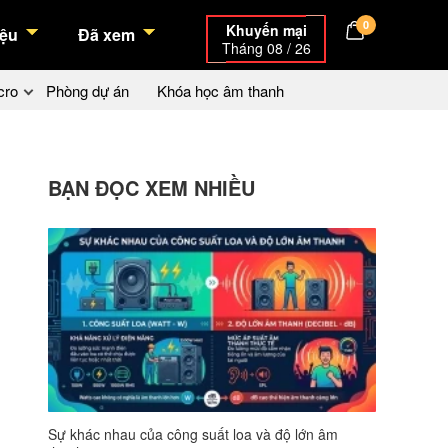
0
Khuyến mại
ệu
Đã xem
Tháng 08 / 26
cro
Phòng dự án
Khóa học âm thanh
BẠN ĐỌC XEM NHIỀU
Sự khác nhau của công suất loa và độ lớn âm