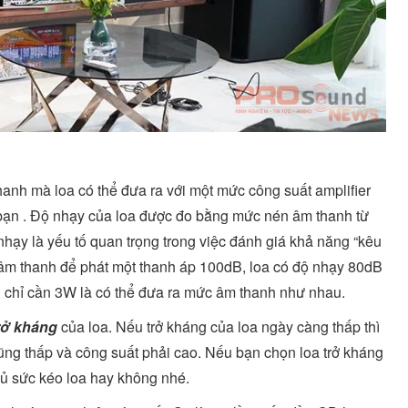
thanh mà loa có thể đưa ra với một mức công suất amplifier
 bạn . Độ nhạy của loa được đo bằng mức nén âm thanh từ
ạy là yếu tố quan trọng trong việc đánh giá khả năng “kêu
n âm thanh để phát một thanh áp 100dB, loa có độ nhạy 80dB
 chỉ cần 3W là có thể đưa ra mức âm thanh như nhau.
rở kháng
của loa. Nếu trở kháng của loa ngày càng thấp thì
 cũng thấp và công suất phải cao. Nếu bạn chọn loa trở kháng
đủ sức kéo loa hay không nhé.