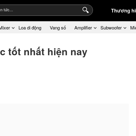
Thương hi
Mixer
Loa di động
Vang số
Amplifier
Subwoofer
Mi
 tốt nhất hiện nay