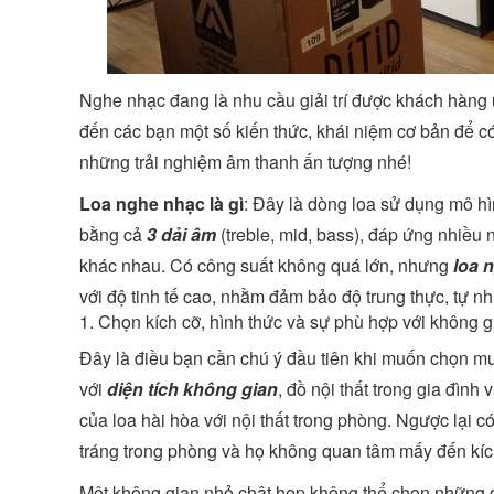
Nghe nhạc đang là nhu cầu giải trí được khách hàng 
đến các bạn một số kiến thức, khái niệm cơ bản để 
những trải nghiệm âm thanh ấn tượng nhé!
Loa nghe nhạc là gì
: Đây là dòng loa sử dụng mô 
bằng cả
3 dải âm
(treble, mid, bass), đáp ứng nhiều n
khác nhau. Có công suất không quá lớn, nhưng
loa 
với độ tinh tế cao, nhằm đảm bảo độ trung thực, tự nh
1. Chọn kích cỡ, hình thức và sự phù hợp với không g
Đây là điều bạn cần chú ý đầu tiên khi muốn chọn m
với
diện tích không gian
, đồ nội thất trong gia đình
của loa hài hòa với nội thất trong phòng. Ngược lại 
tráng trong phòng và họ không quan tâm mấy đến kích
Một không gian nhỏ chật hẹp không thể chọn những đ