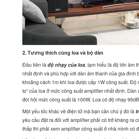
2. Tương thích cùng loa và bộ dàn
Đầu tiên là
độ nhạy của loa
, tạm hiểu là độ lớn âm 
nhất định và phù hợp với dàn âm thanh của gia đình
khoảng cách 1m khi loa được cấp 1W công suất. Độ nh
to” của loa ở mức công suất amplifier nhất định. Dà
đòi hỏi mức công suất là 100W. Loa có độ nhạy 95dB
Một yếu tốc khác về điện tử mà bạn cần chú ý đó là
t
yêu cầu đặt ra đối với amplifier phải có trở kháng ra
thấp thì phải xem amplifier công suất ở nhà mình có 