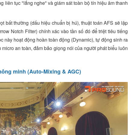
 liên tục "lắng nghe" và giám sát toàn bộ tín hiệu âm thanh
ọt bất thường (dấu hiệu chuẩn bị hú), thuật toán AFS sẽ lập
ow Notch Filter) chính xác vào tần số đó để triệt tiêu tiếng
lọc này hoạt động hoàn toàn động (Dynamic), tự động sinh ra
ệu micro an toàn, đảm bảo giọng nói của người phát biểu luôn
hông minh (Auto-Mixing & AGC)