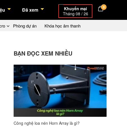
0
Khuyến mại
ệu
Đã xem
Tháng 08 / 26
cro
Phòng dự án
Khóa học âm thanh
BẠN ĐỌC XEM NHIỀU
Công nghệ loa nén Horn Array là gì?