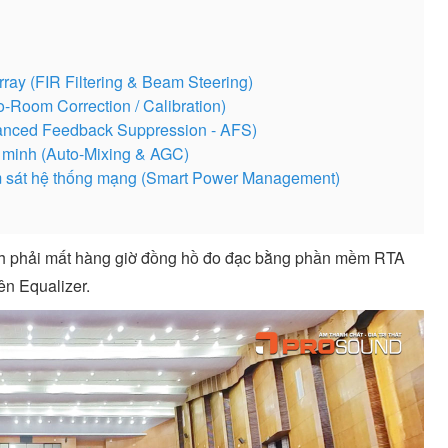
ray (FIR Filtering & Beam Steering)
-Room Correction / Calibration)
vanced Feedback Suppression - AFS)
 minh (Auto-Mixing & AGC)
ám sát hệ thống mạng (Smart Power Management)
anh phải mất hàng giờ đồng hồ đo đạc bằng phần mềm RTA
ên Equalizer.