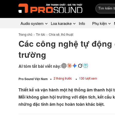
Audio system
Loa karaoke
Info
Phụ kiện
Trang chủ
Tin tức
Chia sẻ, thủ thuật
Các công nghệ tự động 
trường
AI tóm tắt bài viết này:
2 tháng trước
130 lượt xem
Pro Sound Việt Nam
Thiết kế và vận hành một hệ thống âm thanh hội 
Mỗi không gian hội trường với diện tích, kết cấu ki
những đặc tính âm học hoàn toàn khác biệt.