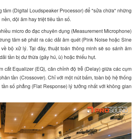
ng tâm (Digital Loudspeaker Processor) để "sửa chữa" những
ền, dội âm hay triệt tiêu tần số.
 nhiều micro đo đạc chuyên dụng (Measurement Microphone)
 lý trung tâm sẽ phát ra các dải âm quét (Pink Noise hoặc Sine
 về bộ xử lý. Tại đây, thuật toán thông minh sẽ so sánh âm
dải tần bị dư thừa (gây hú, ù) hoặc thiếu hụt.
m cắt Equalizer (EQ), căn chỉnh độ trễ (Delay) giữa các cụm
phân tần (Crossover). Chỉ với một nút bấm, toàn bộ hệ thống
n tần số phẳng (Flat Response) lý tưởng nhất với không gian