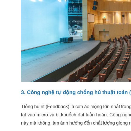
3. Công nghệ tự động chống hú thuật toán
Tiếng hú rít (Feedback) là cơn ác mộng lớn nhất trong
lại vào micro và bị khuếch đại tuần hoàn. Công nghệ
này mà không làm ảnh hưởng đến chất lượng giọng n