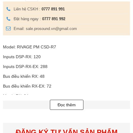
Liên hệ CSKH :
0777 891 991
Đặt hàng ngay :
0777 891 992
Email: sale.prosound.vn@gmail.com
Model: RIVAGE PM CSD-R7
Inputs DSP-RX: 120
Inputs DSP-RX-EX: 288
Bus điều khiển RX: 48
Bus điều khiển RX-EX: 72
Matrix RX: 24
Đọc thêm
Matrix RX-EX: 36
Bus stereo: 2
Bus mono: 1
ĐĂNG KÝ TƯ VẤN SẢN PHẨM