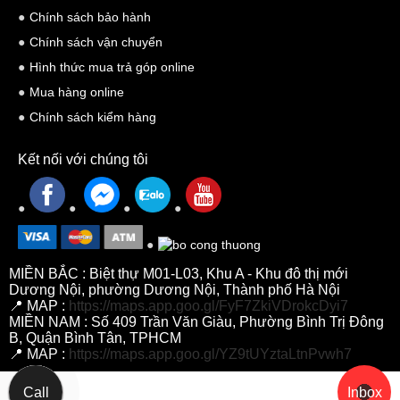
Chính sách bảo hành
Chính sách vận chuyển
Hình thức mua trả góp online
Mua hàng online
Chính sách kiểm hàng
Kết nối với chúng tôi
MIỀN BẮC : Biệt thự M01-L03, Khu A - Khu đô thị mới
Dương Nội, phường Dương Nội, Thành phố Hà Nội
📍 MAP :
https://maps.app.goo.gl/FyF7ZkiVDrokcDyi7
MIỀN NAM : Số 409 Trần Văn Giàu, Phường Bình Trị Đông
B, Quận Bình Tân, TPHCM
📍 MAP :
https://maps.app.goo.gl/YZ9tUYztaLtnPvwh7
Call
Inbox