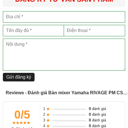
Bus CUE: 2
Hệ kết nối: AES/GPI/MIDI/Dante/TWINLANe
Kích thước (HxWxD): 417 x 1.549 x 848mm
Khối lượng: 94kg
Nguồn gốc: Nhật
Xuất xứ: Nhật
Gửi đăng ký
Reviews - Đánh giá Bàn mixer Yamaha RIVAGE PM CSD-R7
1
0
đánh giá
0/5
2
0
đánh giá
3
0
đánh giá
4
0
đánh giá