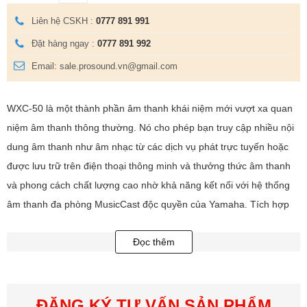
Liên hệ CSKH :
0777 891 991
Đặt hàng ngay :
0777 891 992
Email: sale.prosound.vn@gmail.com
WXC-50 là một thành phần âm thanh khái niệm mới vượt xa quan
niệm âm thanh thông thường. Nó cho phép bạn truy cập nhiều nội
dung âm thanh như âm nhạc từ các dịch vụ phát trực tuyến hoặc
được lưu trữ trên điện thoại thông minh và thưởng thức âm thanh
và phong cách chất lượng cao nhờ khả năng kết nối với hệ thống
âm thanh đa phòng MusicCast độc quyền của Yamaha. Tích hợp
chức năng và hiệu suất cao mang đến cho bạn sự thưởng thức âm
Đọc thêm
nhạc theo cách bạn muốn.
Sử dụng với bộ khuếch đại hoặc bộ thu không phải MusicCast
để thưởng thức âm nhạc phát trực tuyến hoặc hệ thống
ĐĂNG KÝ TƯ VẤN SẢN PHẨM
MusicCast thực sự