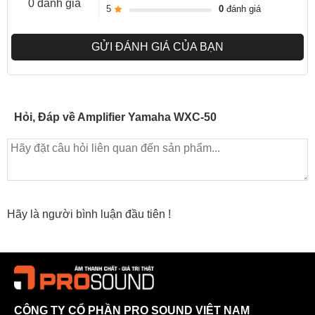
0 đánh giá
5
0
đánh giá
Dễ dàng cài đặt - Kích thước phù hợp cho giá đỡ 1U với chiều
rộng là 214 mm (8-3 / 8 ") và chiều cao 42 mm (1-5 / 8")
GỬI ĐÁNH GIÁ CỦA BẠN
(không có chân).
Điện năng tiêu thụ thấp ở chế độ chờ: 1,8 W
Liên kết liền mạch với bộ khuếch đại Yamaha với MAIN IN và
Kích hoạt trong các thiết bị đầu cuối để kiểm soát công suất và
Hỏi, Đáp về Amplifier Yamaha WXC-50
âm lượng hệ thống.
Chế độ trình phát - tắt chế độ Pre Amp và sử dụng thiết bị làm
trình phát âm thanh mạng đơn giản.
Thông số kỹ thuật
Hãy là người bình luận đầu tiên !
Model: WXC-50
Dimensions (W x H x D): 215 x 51.5 x 245.9 mm
Weight: 1.44 kg
CÔNG TY CỔ PHẦN PRO SOUND VIỆT NAM