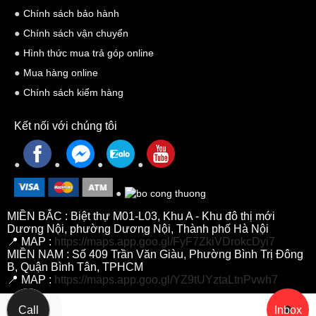
Chính sách bảo hành
Chính sách vận chuyển
Hình thức mua trả góp online
Mua hàng online
Chính sách kiểm hàng
Kết nối với chúng tôi
MIỀN BẮC : Biệt thự M01-L03, Khu A - Khu đô thị mới
Dương Nội, phường Dương Nội, Thành phố Hà Nội
📍 MAP :
https://maps.app.goo.gl/FyF7ZkiVDrokcDyi7
MIỀN NAM : Số 409 Trần Văn Giàu, Phường Bình Trị Đông
B, Quận Bình Tân, TPHCM
📍 MAP :
https://maps.app.goo.gl/YZ9tUYztaLtnPvwh7
Call
Inbox