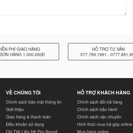
IỄN PHÍ GIAO HÀNG
HỖ TRỢ TƯ VẤN
ĐƠN HÀNG 1.000.000Đ
077.789.1991 - 0777.891.9
VỀ CHÚNG TÔI
HỖ TRỢ KHÁCH HÀNG
Chính sách bảo mật thông tin
Chính sách đổi trả hàng
Giới thiệu
Chính sách bảo hành
Giao hàng & thanh toán
Chính sách vận chuyển
Điều khoản sử dụng
Hình thức mua trả góp online
Chi Tiết Liên Hệ Pro Sound
Mua hàng online