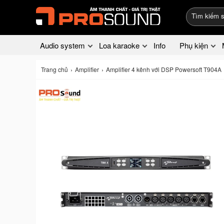
Audio system
Loa karaoke
Info
Phụ kiện
Trang chủ
Amplifier
Amplifier 4 kênh với DSP Powersoft T904A