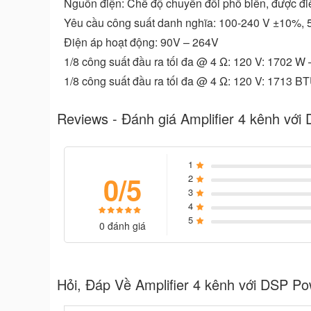
Nguồn điện: Chế độ chuyển đổi phổ biến, được điề
Yêu cầu công suất danh nghĩa: 100-240 V ±10%, 
Điện áp hoạt động: 90V – 264V
1/8 công suất đầu ra tối đa @ 4 Ω: 120 V: 1702 W 
1/8 công suất đầu ra tối đa @ 4 Ω: 120 V: 1713 B
Reviews - Đánh giá Amplifier 4 kênh vớ
1
0/5
2
3
4
5
0 đánh giá
Hỏi, Đáp Về Amplifier 4 kênh với DSP P