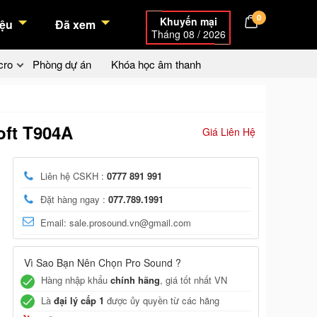
0
Khuyến mại
ệu
Đã xem
Tháng 08 / 2026
cro
Phòng dự án
Khóa học âm thanh
oft T904A
Giá Liên Hệ
Liên hệ CSKH :
0777 891 991
Đặt hàng ngay :
077.789.1991
Email: sale.prosound.vn@gmail.com
Vì Sao Bạn Nên Chọn Pro Sound ?
Hàng nhập khẩu
chính hãng
, giá tốt nhất VN
Là
đại lý cấp 1
được ủy quyền từ các hãng