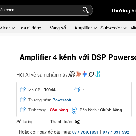
Thương hi
Mixer
Loa di động
Vang số
Amplifier
Subwoofer
Mi
Amplifier 4 kênh với DSP Powers
Hỏi AI về sản phẩm này:
Mã SP :
T904A
:
Thương hiệu:
Powersoft
Tình trạng :
Còn hàng
Bảo hành :
Chính hãng
Số lượng:
Thanh toán:
0₫
Hoặc gọi ngay để đặt mua:
077.789.1991
|
0777 891 992