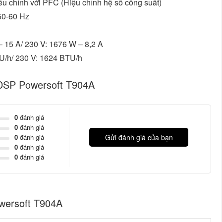
u chỉnh với PFC (Hiệu chỉnh hệ số công suất)
50-60 Hz
– 15 A/ 230 V: 1676 W – 8,2 A
TU/h/ 230 V: 1624 BTU/h
i DSP Powersoft T904A
0
đánh giá
0
đánh giá
0
đánh giá
Gửi đánh giá của bạn
0
đánh giá
0
đánh giá
owersoft T904A