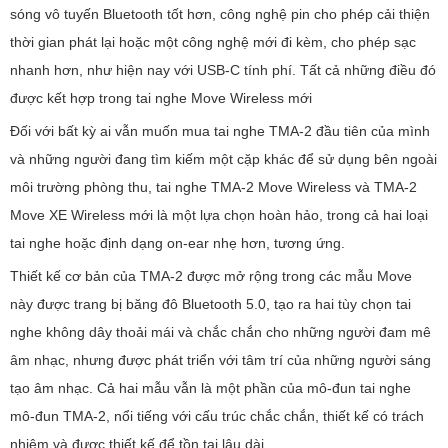
sóng vô tuyến Bluetooth tốt hơn, công nghệ pin cho phép cải thiện
thời gian phát lại hoặc một công nghệ mới đi kèm, cho phép sạc
nhanh hơn, như hiện nay với USB-C tính phí. Tất cả những điều đó
được kết hợp trong tai nghe Move Wireless mới
Đối với bất kỳ ai vẫn muốn mua tai nghe TMA-2 đầu tiên của mình
và những người đang tìm kiếm một cặp khác để sử dụng bên ngoài
môi trường phòng thu, tai nghe TMA-2 Move Wireless và TMA-2
Move XE Wireless mới là một lựa chọn hoàn hảo, trong cả hai loại
tai nghe hoặc định dạng on-ear nhẹ hơn, tương ứng.
Thiết kế cơ bản của TMA-2 được mở rộng trong các mẫu Move
này được trang bị băng đô Bluetooth 5.0, tạo ra hai tùy chọn tai
nghe không dây thoải mái và chắc chắn cho những người đam mê
âm nhạc, nhưng được phát triển với tâm trí của những người sáng
tạo âm nhạc. Cả hai mẫu vẫn là một phần của mô-đun tai nghe
mô-đun TMA-2, nổi tiếng với cấu trúc chắc chắn, thiết kế có trách
nhiệm và được thiết kế để tồn tại lâu dài.