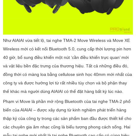
Như AIAIAI vừa tiết lộ, tai nghe TMA-2 Move Wireless và Move XE
Wireless mới có kết nối Bluetooth 5.0, cung cấp thời lượng pin hơn
40 giờ, bổ sung điều khiển một nút ‘cần điều khiển trực quan’ mới
và vật liệu bền đặc trưng của thương hiệu. Tất cả những điều đó,
đồng thời có màng loa bằng cellulose sinh học 40mm mới nhất của
công ty và được hưởng lợi từ rất nhiều tùy chọn và bộ phận thay
thế khác mà người dùng AIAIAI có thể đặt hàng bất kỳ lúc nào.
Phạm vi Move là phần mở rộng Bluetooth của tai nghe TMA-2 phổ
biến của AIAIAI – được xây dựng từ kinh nghiệm phát triển hàng
thập kỷ của công ty trong các sản phẩm ban đầu được thiết kế cho
các chuyên gia âm nhạc cũng là biểu tượng phong cách sống. Hai
mẫu tai nghe mới nhất là tai nghe Bluetooth cao cấp có cùng hiệu