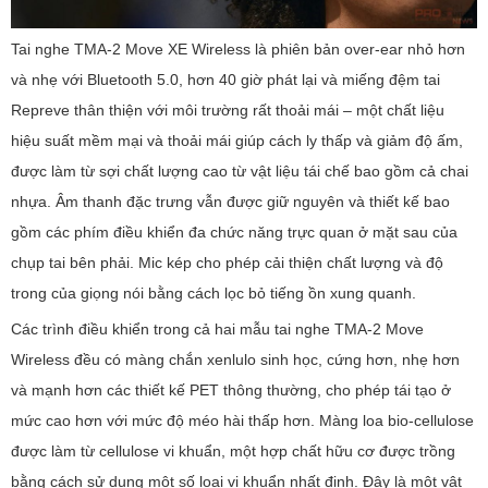
Tai nghe TMA-2 Move XE Wireless là phiên bản over-ear nhỏ hơn
và nhẹ với Bluetooth 5.0, hơn 40 giờ phát lại và miếng đệm tai
Repreve thân thiện với môi trường rất thoải mái – một chất liệu
hiệu suất mềm mại và thoải mái giúp cách ly thấp và giảm độ ấm,
được làm từ sợi chất lượng cao từ vật liệu tái chế bao gồm cả chai
nhựa. Âm thanh đặc trưng vẫn được giữ nguyên và thiết kế bao
gồm các phím điều khiển đa chức năng trực quan ở mặt sau của
chụp tai bên phải. Mic kép cho phép cải thiện chất lượng và độ
trong của giọng nói bằng cách lọc bỏ tiếng ồn xung quanh.
Các trình điều khiển trong cả hai mẫu tai nghe TMA-2 Move
Wireless đều có màng chắn xenlulo sinh học, cứng hơn, nhẹ hơn
và mạnh hơn các thiết kế PET thông thường, cho phép tái tạo ở
mức cao hơn với mức độ méo hài thấp hơn. Màng loa bio-cellulose
được làm từ cellulose vi khuẩn, một hợp chất hữu cơ được trồng
bằng cách sử dụng một số loại vi khuẩn nhất định. Đây là một vật