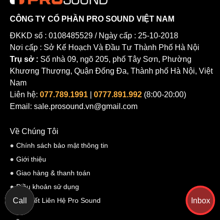
CÔNG TY CỔ PHẦN PRO SOUND VIỆT NAM
ĐKKD số : 0108485529 / Ngày cấp : 25-10-2018
Nơi cấp : Sở Kế Hoạch Và Đầu Tư Thành Phố Hà Nội
Trụ sở :
Số nhà 09, ngõ 205, phố Tây Sơn, Phường
Khương Thượng, Quận Đống Đa, Thành phố Hà Nội, Việt
Nam
Liên hệ:
077.789.1991
|
0777.891.992
(8:00-20:00)
Email: sale.prosound.vn@gmail.com
Về Chúng Tôi
Chính sách bảo mật thông tin
Giới thiệu
Giao hàng & thanh toán
Điều khoản sử dụng
Call
Inbox
Chi Tiết Liên Hệ Pro Sound