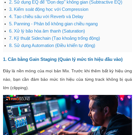
2. Sử dụng EQ để "Dọn dẹp" không gian (Subtractive EQ)
3. Kiểm soát động học với Compression
4. Tạo chiều sâu với Reverb và Delay
5. Panning - Phân bổ không gian chiều ngang
6. Xử lý bão hòa âm thanh (Saturation)
7. Kỹ thuật Sidechain (Tạo khoảng trống động)
8. Sử dụng Automation (Điều khiển tự động)
1. Cân bằng Gain Staging (Quản lý mức tín hiệu đầu vào)
Đây là nền móng của mọi bản Mix. Trước khi thêm bất kỳ hiệu ứng
nào, bạn cần đảm bảo mức tín hiệu của từng track không bị quá
lớn (clipping).