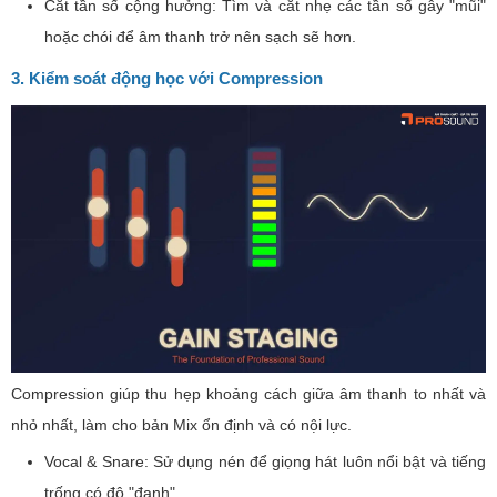
Cắt tần số cộng hưởng: Tìm và cắt nhẹ các tần số gây "mũi"
hoặc chói để âm thanh trở nên sạch sẽ hơn.
3. Kiểm soát động học với Compression
Compression giúp thu hẹp khoảng cách giữa âm thanh to nhất và
nhỏ nhất, làm cho bản Mix ổn định và có nội lực.
Vocal & Snare: Sử dụng nén để giọng hát luôn nổi bật và tiếng
trống có độ "đanh".