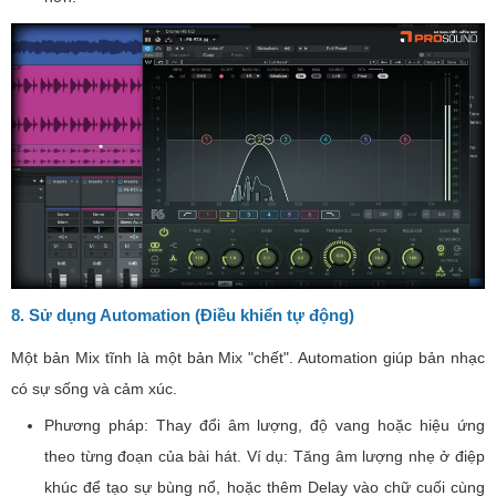
8. Sử dụng Automation (Điều khiển tự động)
Một bản Mix tĩnh là một bản Mix "chết". Automation giúp bản nhạc
có sự sống và cảm xúc.
Phương pháp: Thay đổi âm lượng, độ vang hoặc hiệu ứng
theo từng đoạn của bài hát. Ví dụ: Tăng âm lượng nhẹ ở điệp
khúc để tạo sự bùng nổ, hoặc thêm Delay vào chữ cuối cùng