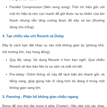
Parallel Compression (Nén song song): Trộn tín hiệu gốc với
một tín hiệu bị nén cực mạnh để giữ được sự tự nhiên của âm
thanh nhưng vẫn tăng cường được độ dày và lực (thường
dùng cho trống).
4. Tạo chiều sâu với Reverb và Delay
Đây là cách bạn đặt nhạc cụ vào một không gian ảo (phòng nhỏ,
hội trường lớn, hay hang động).
Quy tắc vàng: Sử dụng Reverb ít hơn bạn nghĩ. Quá nhiều
Reverb sẽ làm bản Mix bị xa xăm và mất chi tiết.
Pre-delay: Chỉnh thông số này để tách biệt âm thanh gốc và
tiếng vang, giúp giọng hát rõ ràng hơn dù đang ở trong một
không gian vang lớn.
5. Panning - Phân bổ không gian chiều ngang
Đừng để mọi thứ tập trung ở giữa (Center). Hãy dàn trải các nhạc