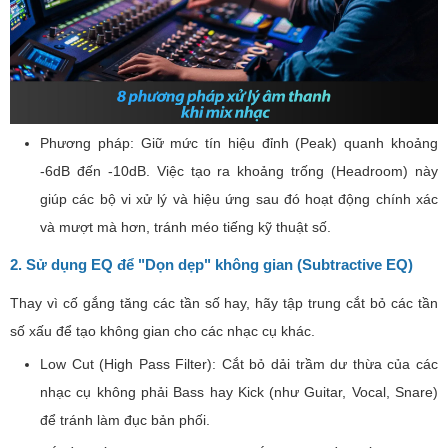
Phương pháp: Giữ mức tín hiệu đỉnh (Peak) quanh khoảng
-6dB đến -10dB. Việc tạo ra khoảng trống (Headroom) này
giúp các bộ vi xử lý và hiệu ứng sau đó hoạt động chính xác
và mượt mà hơn, tránh méo tiếng kỹ thuật số.
2. Sử dụng EQ để "Dọn dẹp" không gian (Subtractive EQ)
Thay vì cố gắng tăng các tần số hay, hãy tập trung cắt bỏ các tần
số xấu để tạo không gian cho các nhạc cụ khác.
Low Cut (High Pass Filter): Cắt bỏ dải trầm dư thừa của các
nhạc cụ không phải Bass hay Kick (như Guitar, Vocal, Snare)
để tránh làm đục bản phối.