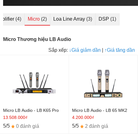
plifier
(4)
Micro
(2)
Loa Line Array
(3)
DSP
(1)
Micro Thương hiệu LB Audio
Sắp xếp:
↓
Giá giảm dần
|
↑
Giá tăng dần
Micro LB Audio - LB K65 Pro
Micro LB Audio - LB 65 MK2
13.508.000₫
4.200.000₫
5/5
5/5
0 đánh giá
2 đánh giá