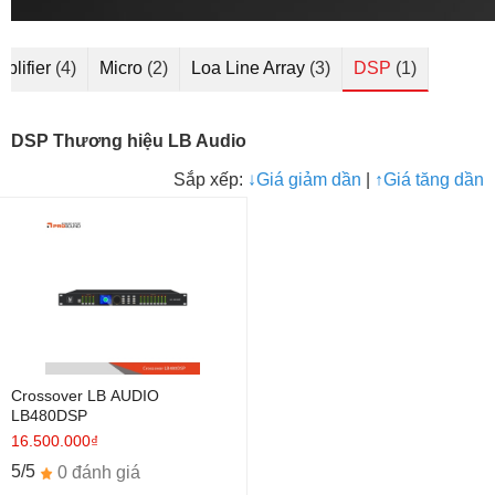
plifier
(4)
Micro
(2)
Loa Line Array
(3)
DSP
(1)
DSP Thương hiệu LB Audio
Sắp xếp:
↓
Giá giảm dần
|
↑
Giá tăng dần
Crossover LB AUDIO
LB480DSP
16.500.000₫
5/5
0 đánh giá