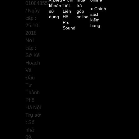
Điều
Chi
mua
online
0108485529
khoản
Tiết
trả
Chính
/ Ngày
sử
Liên
góp
sách
dụng
Hệ
online
cấp :
kiểm
Pro
25-10-
hàng
Sound
2018
Nơi
cấp :
Sở Kế
Hoạch
Và
Đầu
Tư
Thành
Phố
Hà Nội
Trụ sở
:
Số
nhà
09,